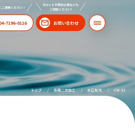
大ロットや特別仕様なども
にご連絡ください！
ご相談ください!
04-7196-0116
お問い合わせ
トップ
各種二次加工
水圧転写
CW-92