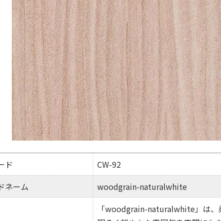
ード
CW-92
ドネーム
woodgrain-naturalwhite
「woodgrain-naturalwh