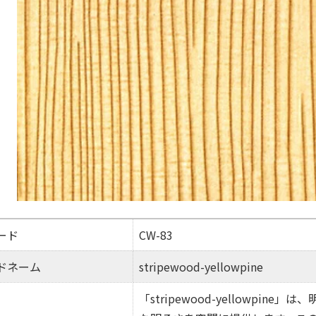
ード
CW-83
ドネーム
stripewood-yellowpine
「stripewood-yellowp