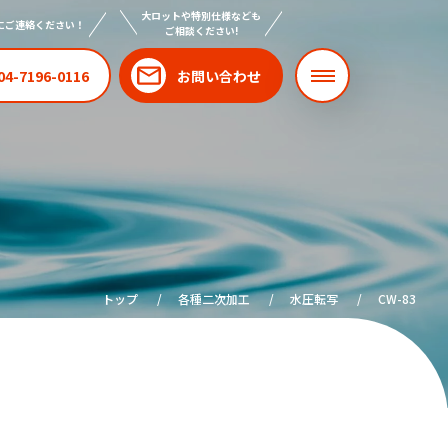
大ロットや特別仕様なども
にご連絡ください！
ご相談ください!
04-7196-0116
お問い合わせ
トップ
各種二次加工
水圧転写
CW-83