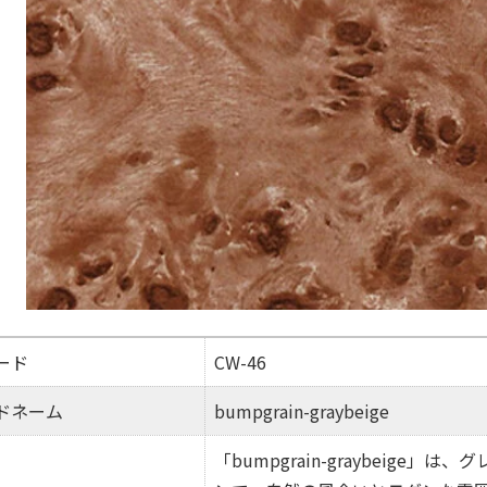
ード
CW-46
ドネーム
bumpgrain-graybeige
「bumpgrain-graybeig