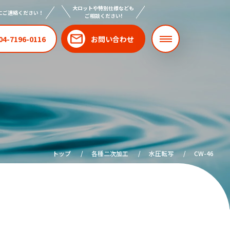
大ロットや特別仕様なども
にご連絡ください！
ご相談ください!
04-7196-0116
お問い合わせ
トップ
各種二次加工
水圧転写
CW-46