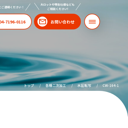
大ロットや特別仕様なども
にご連絡ください！
ご相談ください!
04-7196-0116
お問い合わせ
トップ
各種二次加工
水圧転写
CW-164-1