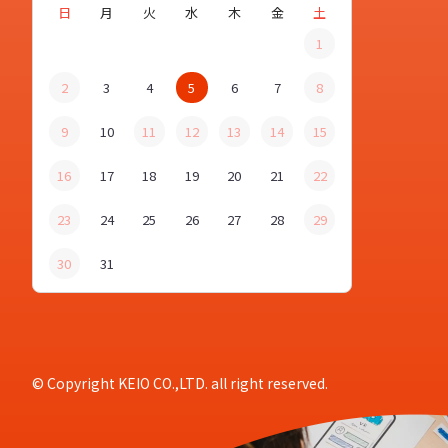
日
月
火
水
木
金
土
1
2
3
4
5
6
7
8
9
10
11
12
13
14
15
16
17
18
19
20
21
22
23
24
25
26
27
28
29
30
31
© Copyright KEIO CO.,LTD. all right reserved.