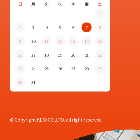
日
月
火
水
木
金
土
1
2
3
4
5
6
7
8
9
10
11
12
13
14
15
16
17
18
19
20
21
22
23
24
25
26
27
28
29
30
31
© Copyright KEIO CO.,LTD. all right reserved.