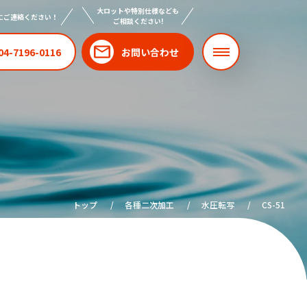
大ロットや特別仕様なども
にご連絡ください！
ご相談ください!
04-7196-0116
お問い合わせ
トップ
各種二次加工
水圧転写
CS-51