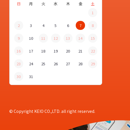
日
月
火
水
木
金
土
1
2
3
4
5
6
7
8
9
10
11
12
13
14
15
16
17
18
19
20
21
22
23
24
25
26
27
28
29
30
31
© Copyright KEIO CO.,LTD. all right reserved.