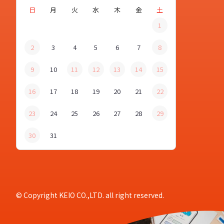
日
月
火
水
木
金
土
1
2
3
4
5
6
7
8
9
10
11
12
13
14
15
16
17
18
19
20
21
22
23
24
25
26
27
28
29
30
31
© Copyright KEIO CO.,LTD. all right reserved.