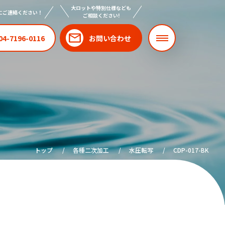
大ロットや特別仕様なども
にご連絡ください！
ご相談ください!
04-7196-0116
お問い合わせ
トップ
各種二次加工
水圧転写
CDP-017-BK