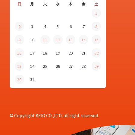
日
月
火
水
木
金
土
1
2
3
4
5
6
7
8
9
10
11
12
13
14
15
16
17
18
19
20
21
22
23
24
25
26
27
28
29
30
31
© Copyright KEIO CO.,LTD. all right reserved.