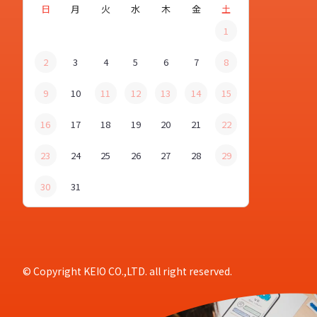
日
月
火
水
木
金
土
1
2
3
4
5
6
7
8
9
10
11
12
13
14
15
16
17
18
19
20
21
22
23
24
25
26
27
28
29
30
31
© Copyright KEIO CO.,LTD. all right reserved.