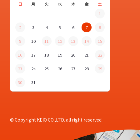
日
月
火
水
木
金
土
1
2
3
4
5
6
7
8
9
10
11
12
13
14
15
16
17
18
19
20
21
22
23
24
25
26
27
28
29
30
31
© Copyright KEIO CO.,LTD. all right reserved.