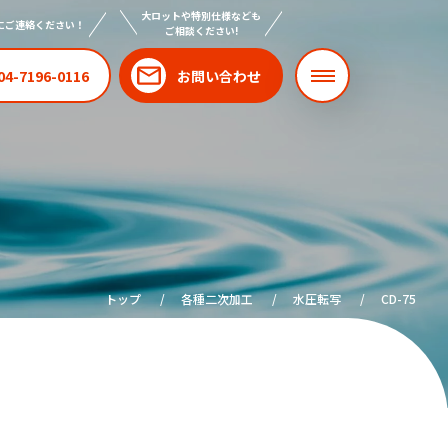
大ロットや特別仕様なども
にご連絡ください！
ご相談ください!
04-7196-0116
お問い合わせ
トップ
各種二次加工
水圧転写
CD-75