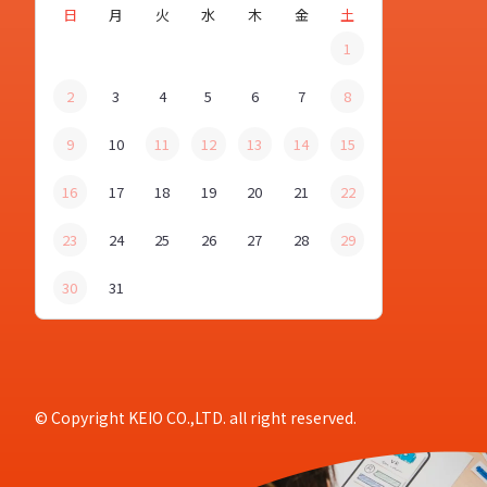
日
月
火
水
木
金
土
1
2
3
4
5
6
7
8
9
10
11
12
13
14
15
16
17
18
19
20
21
22
23
24
25
26
27
28
29
30
31
© Copyright KEIO CO.,LTD. all right reserved.