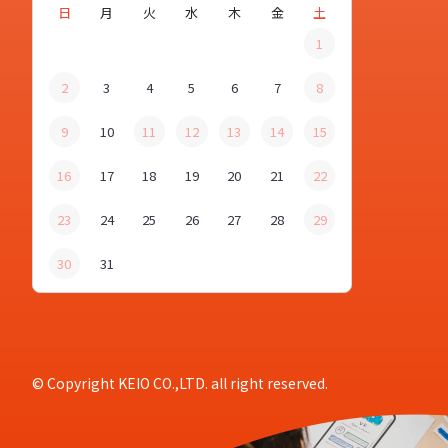
日
月
火
水
木
金
土
1
2
3
4
5
6
7
8
9
10
11
12
13
14
15
16
17
18
19
20
21
22
23
24
25
26
27
28
29
30
31
© Copyright KEIO CO.,LTD. all right reserved.