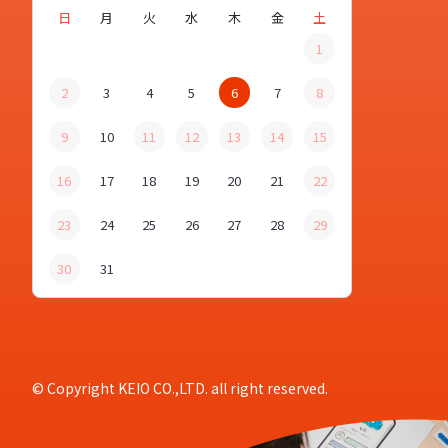
日
月
火
水
木
金
土
1
2
3
4
5
6
7
8
9
10
11
12
13
14
15
16
17
18
19
20
21
22
23
24
25
26
27
28
29
30
31
© Copyright KEIO CO.,LTD. all right reserved.