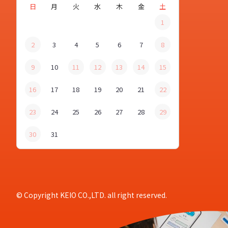
日
月
火
水
木
金
土
1
2
3
4
5
6
7
8
9
10
11
12
13
14
15
16
17
18
19
20
21
22
23
24
25
26
27
28
29
30
31
© Copyright KEIO CO.,LTD. all right reserved.