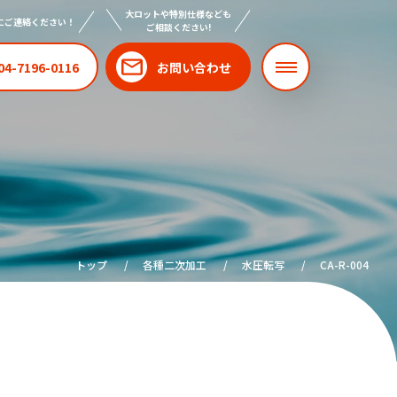
大ロットや特別仕様なども
にご連絡ください！
ご相談ください!
04-7196-0116
お問い合わせ
トップ
各種二次加工
水圧転写
CA-R-004