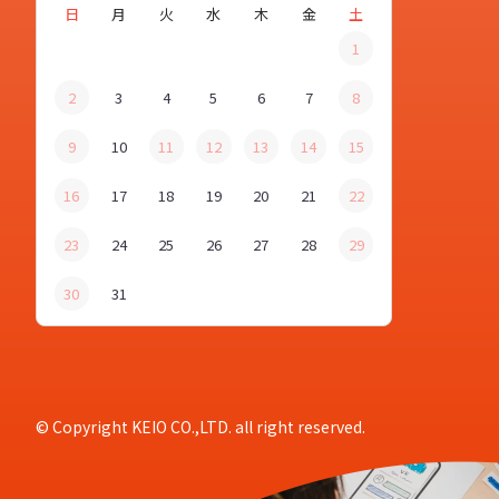
日
月
火
水
木
金
土
1
2
3
4
5
6
7
8
9
10
11
12
13
14
15
16
17
18
19
20
21
22
23
24
25
26
27
28
29
30
31
© Copyright KEIO CO.,LTD. all right reserved.